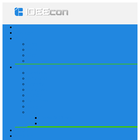
Startseite
Lösungen
Apple
Apps
iPhone
iPad
Apple Watch
Social
Facebook
Whatsapp
Snapchat
Instagram
Tumblr
WordPress
Google+
Spiele
Tricks & Cheats
Browsergames
Forum
Merkliste