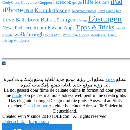
iPad
Hilfe
ios
Facebook
CodyCross
Codycross Gruppen
google
iOS 8
iPhone
Komplettlösung
iPod
Kreuzworträtsel
Level
Logo Quiz
Lösungen
Love Balls
Love Balls Lösungen
Lösung
Tipps & Tricks
Room Escape Apps
News
Probleme
tutorial
walkthrough
update
WhatsApp
WordBrain Themes
Wordbrain Themes
wordpress
Lösung
Durchführung eines IT Projekts
نتطلع إلى رؤية موقع جديد للغاية يتمتع بإمكانيات كبيرة
xnxx
نتطلع
إلى رؤية موقع جديد للغاية يتمتع بإمكانيات كبيرة
La noi gasesti doar filme de calitate online in format hd doar pentru
tine
pizde
Hai pe cea mai noua adresa web pentru tine creata gratis
Das elegante Lounge-Design und die große Auswahl an Slots
machen
Cash Lounge
zu einer beliebten Adresse für Spieler in
Deutschland.
Created with ♥ since 2010 IDEEcon - All rights reserved.
Datenschutz
·
Impressum