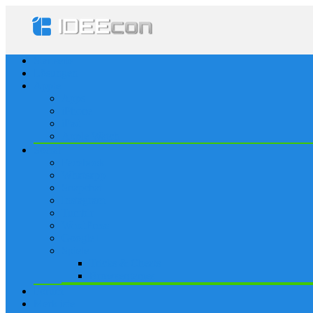
Startseite
Lösungen
Apple
Apps
iPhone
iPad
Apple Watch
Social
Facebook
Whatsapp
Snapchat
Instagram
Tumblr
WordPress
Google+
Spiele
Tricks & Cheats
Browsergames
Forum
Merkliste