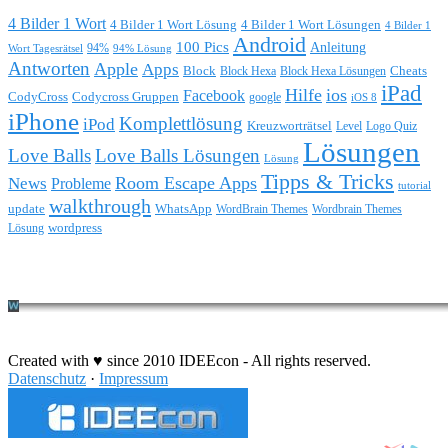
4 Bilder 1 Wort
4 Bilder 1 Wort Lösung
4 Bilder 1 Wort Lösungen
4 Bilder 1
Android
100 Pics
Anleitung
Wort Tagesrätsel
94%
94% Lösung
Antworten
Apple
Apps
Block
Block Hexa
Block Hexa Lösungen
Cheats
iPad
Hilfe
ios
Facebook
CodyCross
Codycross Gruppen
google
iOS 8
iPhone
Komplettlösung
iPod
Kreuzworträtsel
Level
Logo Quiz
Lösungen
Love Balls
Love Balls Lösungen
Lösung
Tipps & Tricks
Room Escape Apps
News
Probleme
tutorial
walkthrough
update
WhatsApp
WordBrain Themes
Wordbrain Themes
wordpress
Lösung
Durchführung eines IT Projekts
Created with ♥ since 2010 IDEEcon - All rights reserved.
Datenschutz
·
Impressum