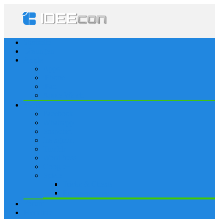
Startseite
Lösungen
Apple
Apps
iPhone
iPad
Apple Watch
Social
Facebook
Whatsapp
Snapchat
Instagram
Tumblr
WordPress
Google+
Spiele
Tricks & Cheats
Browsergames
Forum
Merkliste