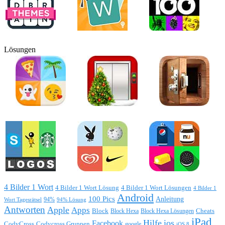
Lösungen
4 Bilder 1 Wort
4 Bilder 1 Wort Lösung
4 Bilder 1 Wort Lösungen
4 Bilder 1
Android
100 Pics
Anleitung
Wort Tagesrätsel
94%
94% Lösung
Antworten
Apple
Apps
Block
Block Hexa
Block Hexa Lösungen
Cheats
iPad
Hilfe
ios
Facebook
CodyCross
Codycross Gruppen
google
iOS 8