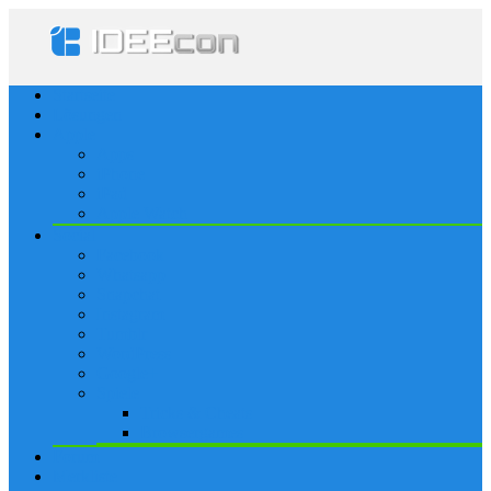
Startseite
Lösungen
Apple
Apps
iPhone
iPad
Apple Watch
Social
Facebook
Whatsapp
Snapchat
Instagram
Tumblr
WordPress
Google+
Spiele
Tricks & Cheats
Browsergames
Forum
Merkliste