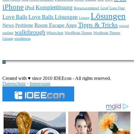
iPhone
Komplettlösung
iPod
Kreuzworträtsel
Level
Logo Quiz
Lösungen
Love Balls
Love Balls Lösungen
Lösung
Tipps & Tricks
Room Escape Apps
News
Probleme
tutorial
walkthrough
update
WhatsApp
WordBrain Themes
Wordbrain Themes
wordpress
Lösung
Durchführung eines IT Projekts
Created with ♥ since 2010 IDEEcon - All rights reserved.
Datenschutz
·
Impressum