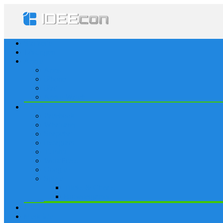
Startseite
Lösungen
Apple
Apps
iPhone
iPad
Apple Watch
Social
Facebook
Whatsapp
Snapchat
Instagram
Tumblr
WordPress
Google+
Spiele
Tricks & Cheats
Browsergames
Forum
Merkliste