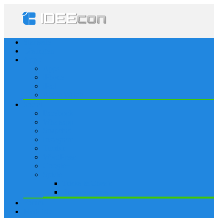
Startseite
Lösungen
Apple
Apps
iPhone
iPad
Apple Watch
Social
Facebook
Whatsapp
Snapchat
Instagram
Tumblr
WordPress
Google+
Spiele
Tricks & Cheats
Browsergames
Forum
Merkliste