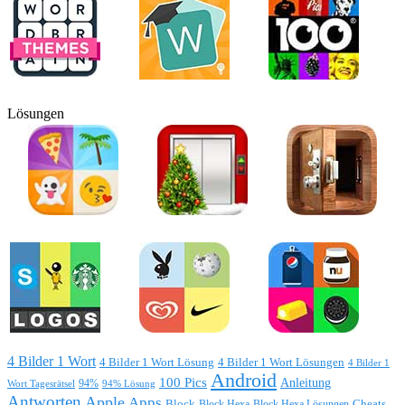
Lösungen
4 Bilder 1 Wort
4 Bilder 1 Wort Lösung
4 Bilder 1 Wort Lösungen
4 Bilder 1
Android
100 Pics
Anleitung
Wort Tagesrätsel
94%
94% Lösung
Antworten
Apple
Apps
Block
Block Hexa
Block Hexa Lösungen
Cheats