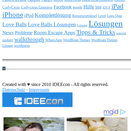
iPad
Hilfe
ios
Facebook
CodyCross
Codycross Gruppen
google
iOS 8
iPhone
Komplettlösung
iPod
Kreuzworträtsel
Level
Logo Quiz
Lösungen
Love Balls
Love Balls Lösungen
Lösung
Tipps & Tricks
Room Escape Apps
News
Probleme
tutorial
walkthrough
update
WhatsApp
WordBrain Themes
Wordbrain Themes
wordpress
Lösung
Durchführung eines IT Projekts
Created with ♥ since 2010 IDEEcon - All rights reserved.
Datenschutz
·
Impressum