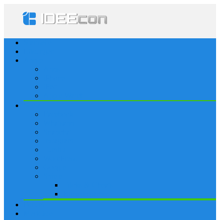
Startseite
Lösungen
Apple
Apps
iPhone
iPad
Apple Watch
Social
Facebook
Whatsapp
Snapchat
Instagram
Tumblr
WordPress
Google+
Spiele
Tricks & Cheats
Browsergames
Forum
Merkliste