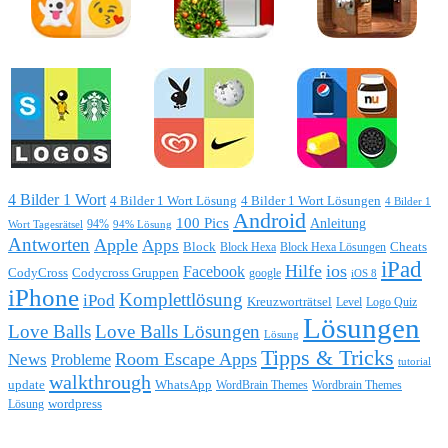
4 Bilder 1 Wort
4 Bilder 1 Wort Lösung
4 Bilder 1 Wort Lösungen
4 Bilder 1
Android
100 Pics
Anleitung
Wort Tagesrätsel
94%
94% Lösung
Antworten
Apple
Apps
Block
Block Hexa
Block Hexa Lösungen
Cheats
iPad
Hilfe
ios
Facebook
CodyCross
Codycross Gruppen
google
iOS 8
iPhone
Komplettlösung
iPod
Kreuzworträtsel
Level
Logo Quiz
Lösungen
Love Balls
Love Balls Lösungen
Lösung
Tipps & Tricks
Room Escape Apps
News
Probleme
tutorial
walkthrough
update
WhatsApp
WordBrain Themes
Wordbrain Themes
wordpress
Lösung