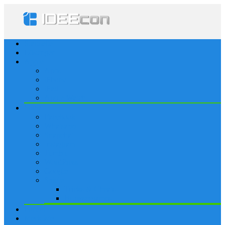
Startseite
Lösungen
Apple
Apps
iPhone
iPad
Apple Watch
Social
Facebook
Whatsapp
Snapchat
Instagram
Tumblr
WordPress
Google+
Spiele
Tricks & Cheats
Browsergames
Forum
Merkliste