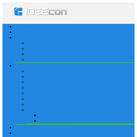
Startseite
Lösungen
Apple
Apps
iPhone
iPad
Apple Watch
Social
Facebook
Whatsapp
Snapchat
Instagram
Tumblr
WordPress
Google+
Spiele
Tricks & Cheats
Browsergames
Forum
Merkliste