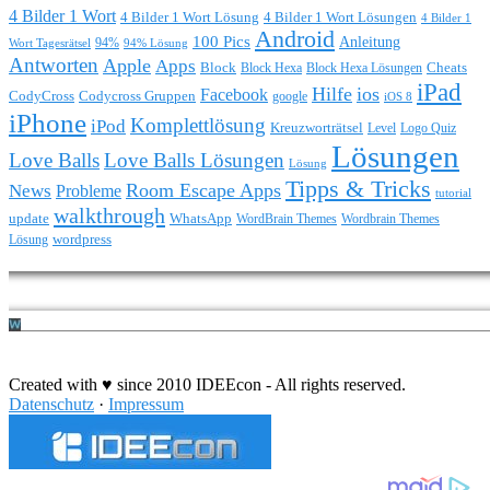
4 Bilder 1 Wort
4 Bilder 1 Wort Lösung
4 Bilder 1 Wort Lösungen
4 Bilder 1
Android
100 Pics
Anleitung
Wort Tagesrätsel
94%
94% Lösung
Antworten
Apple
Apps
Block
Block Hexa
Block Hexa Lösungen
Cheats
iPad
Hilfe
ios
Facebook
CodyCross
Codycross Gruppen
google
iOS 8
iPhone
Komplettlösung
iPod
Kreuzworträtsel
Level
Logo Quiz
Lösungen
Love Balls
Love Balls Lösungen
Lösung
Tipps & Tricks
Room Escape Apps
News
Probleme
tutorial
walkthrough
update
WhatsApp
WordBrain Themes
Wordbrain Themes
wordpress
Lösung
Durchführung eines IT Projekts
Created with ♥ since 2010 IDEEcon - All rights reserved.
Datenschutz
·
Impressum