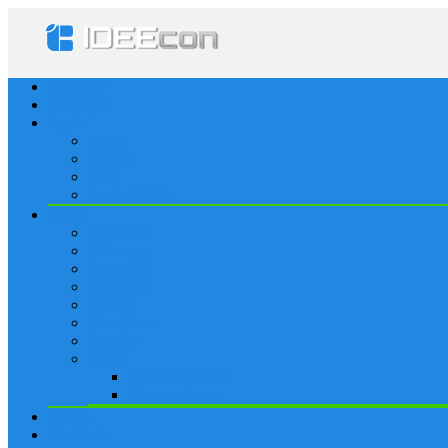
Startseite
Lösungen
Apple
Apps
iPhone
iPad
Apple Watch
Social
Facebook
Whatsapp
Snapchat
Instagram
Tumblr
WordPress
Google+
Spiele
Tricks & Cheats
Browsergames
Forum
Merkliste