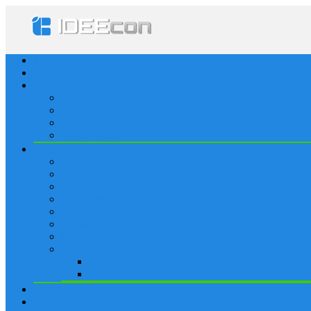
Startseite
Lösungen
Apple
Apps
iPhone
iPad
Apple Watch
Social
Facebook
Whatsapp
Snapchat
Instagram
Tumblr
WordPress
Google+
Spiele
Tricks & Cheats
Browsergames
Forum
Merkliste