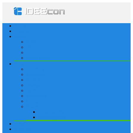
Startseite
Lösungen
Apple
Apps
iPhone
iPad
Apple Watch
Social
Facebook
Whatsapp
Snapchat
Instagram
Tumblr
WordPress
Google+
Spiele
Tricks & Cheats
Browsergames
Forum
Merkliste