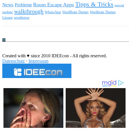
Tipps & Tricks
Room Escape Apps
News
Probleme
tutorial
walkthrough
update
WhatsApp
WordBrain Themes
Wordbrain Themes
wordpress
Lösung
Durchführung eines IT Projekts
Created with ♥ since 2010 IDEEcon - All rights reserved.
Datenschutz
·
Impressum