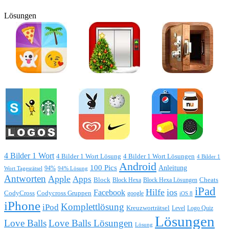
Lösungen
4 Bilder 1 Wort
4 Bilder 1 Wort Lösung
4 Bilder 1 Wort Lösungen
4 Bilder 1
Android
100 Pics
Anleitung
Wort Tagesrätsel
94%
94% Lösung
Antworten
Apple
Apps
Block
Block Hexa
Block Hexa Lösungen
Cheats
iPad
Hilfe
ios
Facebook
CodyCross
Codycross Gruppen
google
iOS 8
iPhone
Komplettlösung
iPod
Kreuzworträtsel
Level
Logo Quiz
Lösungen
Love Balls
Love Balls Lösungen
Lösung