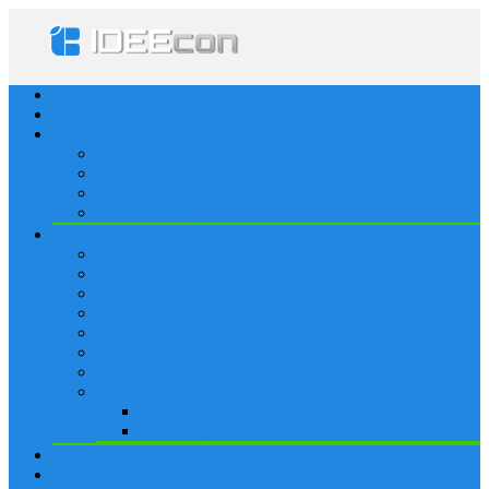
Startseite
Lösungen
Apple
Apps
iPhone
iPad
Apple Watch
Social
Facebook
Whatsapp
Snapchat
Instagram
Tumblr
WordPress
Google+
Spiele
Tricks & Cheats
Browsergames
Forum
Merkliste