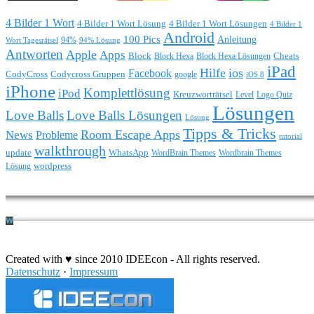
4 Bilder 1 Wort
4 Bilder 1 Wort Lösung
4 Bilder 1 Wort Lösungen
4 Bilder 1
Android
100 Pics
Anleitung
Wort Tagesrätsel
94%
94% Lösung
Antworten
Apple
Apps
Block
Block Hexa
Block Hexa Lösungen
Cheats
iPad
Hilfe
ios
Facebook
CodyCross
Codycross Gruppen
google
iOS 8
iPhone
Komplettlösung
iPod
Kreuzworträtsel
Level
Logo Quiz
Lösungen
Love Balls
Love Balls Lösungen
Lösung
Tipps & Tricks
Room Escape Apps
News
Probleme
tutorial
walkthrough
update
WhatsApp
WordBrain Themes
Wordbrain Themes
wordpress
Lösung
Durchführung eines IT Projekts
Created with ♥ since 2010 IDEEcon - All rights reserved.
Datenschutz
·
Impressum