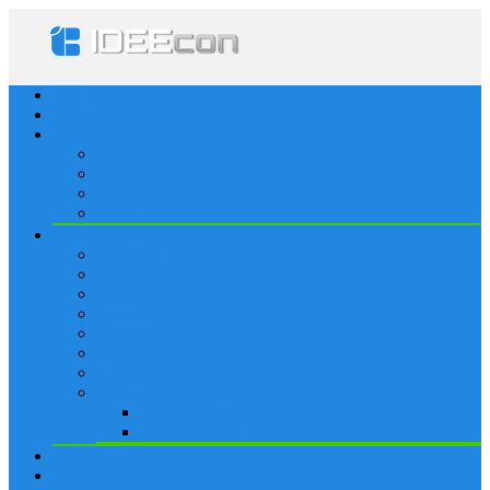
Startseite
Lösungen
Apple
Apps
iPhone
iPad
Apple Watch
Social
Facebook
Whatsapp
Snapchat
Instagram
Tumblr
WordPress
Google+
Spiele
Tricks & Cheats
Browsergames
Forum
Merkliste