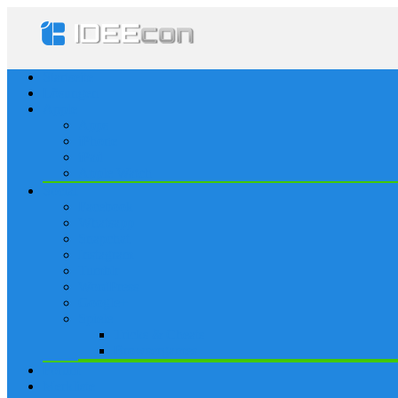
Startseite
Lösungen
Apple
Apps
iPhone
iPad
Apple Watch
Social
Facebook
Whatsapp
Snapchat
Instagram
Tumblr
WordPress
Google+
Spiele
Tricks & Cheats
Browsergames
Forum
Merkliste