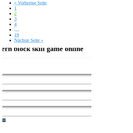
« Vorherige Seite
1
2
3
4
…
19
Nächste Seite »