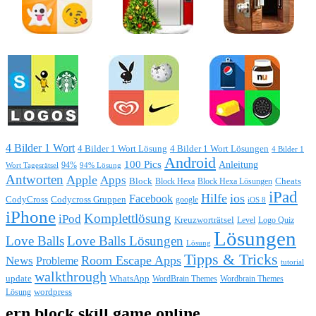
4 Bilder 1 Wort
4 Bilder 1 Wort Lösung
4 Bilder 1 Wort Lösungen
4 Bilder 1
Android
100 Pics
Anleitung
Wort Tagesrätsel
94%
94% Lösung
Antworten
Apple
Apps
Block
Block Hexa
Block Hexa Lösungen
Cheats
iPad
Hilfe
ios
Facebook
CodyCross
Codycross Gruppen
google
iOS 8
iPhone
Komplettlösung
iPod
Kreuzworträtsel
Level
Logo Quiz
Lösungen
Love Balls
Love Balls Lösungen
Lösung
Tipps & Tricks
Room Escape Apps
News
Probleme
tutorial
walkthrough
update
WhatsApp
WordBrain Themes
Wordbrain Themes
wordpress
Lösung