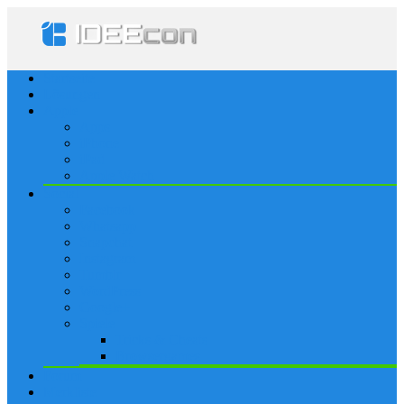
Startseite
Lösungen
Apple
Apps
iPhone
iPad
Apple Watch
Social
Facebook
Whatsapp
Snapchat
Instagram
Tumblr
WordPress
Google+
Spiele
Tricks & Cheats
Browsergames
Forum
Merkliste