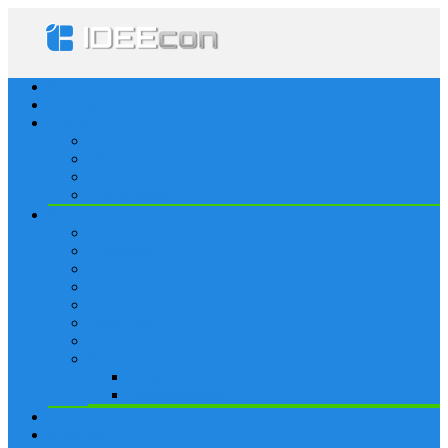
Startseite
Lösungen
Apple
Apps
iPhone
iPad
Apple Watch
Social
Facebook
Whatsapp
Snapchat
Instagram
Tumblr
WordPress
Google+
Spiele
Tricks & Cheats
Browsergames
Forum
Merkliste