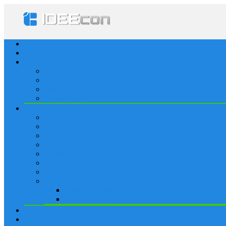
Startseite
Lösungen
Apple
Apps
iPhone
iPad
Apple Watch
Social
Facebook
Whatsapp
Snapchat
Instagram
Tumblr
WordPress
Google+
Spiele
Tricks & Cheats
Browsergames
Forum
Merkliste