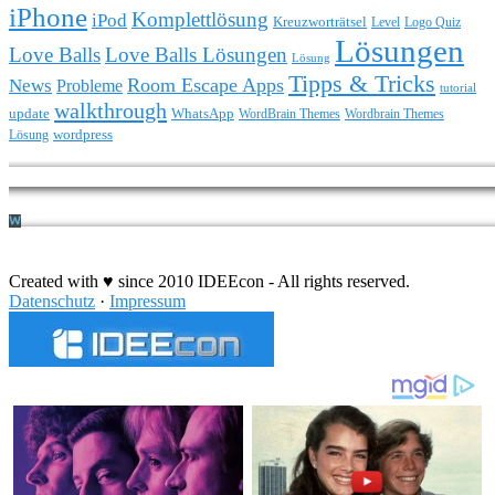
iPhone
Komplettlösung
iPod
Kreuzworträtsel
Level
Logo Quiz
Lösungen
Love Balls
Love Balls Lösungen
Lösung
Tipps & Tricks
Room Escape Apps
News
Probleme
tutorial
walkthrough
update
WhatsApp
WordBrain Themes
Wordbrain Themes
wordpress
Lösung
Durchführung eines IT Projekts
Created with ♥ since 2010 IDEEcon - All rights reserved.
Datenschutz
·
Impressum