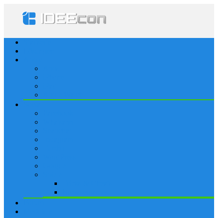
Startseite
Lösungen
Apple
Apps
iPhone
iPad
Apple Watch
Social
Facebook
Whatsapp
Snapchat
Instagram
Tumblr
WordPress
Google+
Spiele
Tricks & Cheats
Browsergames
Forum
Merkliste