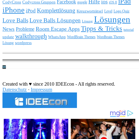
iPad
Hilfe
ios
Facebook
CodyCross
Codycross Gruppen
google
iOS 8
iPhone
Komplettlösung
iPod
Kreuzworträtsel
Level
Logo Quiz
Lösungen
Love Balls
Love Balls Lösungen
Lösung
Tipps & Tricks
Room Escape Apps
News
Probleme
tutorial
walkthrough
update
WhatsApp
WordBrain Themes
Wordbrain Themes
wordpress
Lösung
Durchführung eines IT Projekts
Created with ♥ since 2010 IDEEcon - All rights reserved.
Datenschutz
·
Impressum