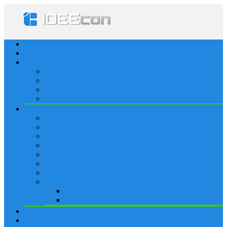
Startseite
Lösungen
Apple
Apps
iPhone
iPad
Apple Watch
Social
Facebook
Whatsapp
Snapchat
Instagram
Tumblr
WordPress
Google+
Spiele
Tricks & Cheats
Browsergames
Forum
Merkliste