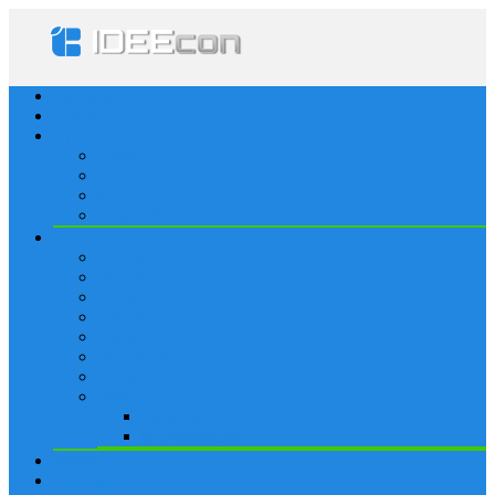
Startseite
Lösungen
Apple
Apps
iPhone
iPad
Apple Watch
Social
Facebook
Whatsapp
Snapchat
Instagram
Tumblr
WordPress
Google+
Spiele
Tricks & Cheats
Browsergames
Forum
Merkliste