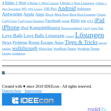
4 Bilder 1 Wort
4 Bilder 1 Wort Lösung
4 Bilder 1 Wort Lösungen
4 Bilder 1
Android
100 Pics
Anleitung
Wort Tagesrätsel
94%
94% Lösung
Antworten
Apple
Apps
Block
Block Hexa
Block Hexa Lösungen
Cheats
iPad
Hilfe
ios
Facebook
CodyCross
Codycross Gruppen
google
iOS 8
iPhone
Komplettlösung
iPod
Kreuzworträtsel
Level
Logo Quiz
Lösungen
Love Balls
Love Balls Lösungen
Lösung
Tipps & Tricks
Room Escape Apps
News
Probleme
tutorial
walkthrough
update
WhatsApp
WordBrain Themes
Wordbrain Themes
wordpress
Lösung
Durchführung eines IT Projekts
Created with ♥ since 2010 IDEEcon - All rights reserved.
Datenschutz
·
Impressum