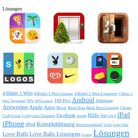
Lösungen
4 Bilder 1 Wort
4 Bilder 1 Wort Lösung
4 Bilder 1 Wort Lösungen
4 Bilder 1
Android
100 Pics
Anleitung
Wort Tagesrätsel
94%
94% Lösung
Antworten
Apple
Apps
Block
Block Hexa
Block Hexa Lösungen
Cheats
iPad
Hilfe
ios
Facebook
CodyCross
Codycross Gruppen
google
iOS 8
iPhone
Komplettlösung
iPod
Kreuzworträtsel
Level
Logo Quiz
Lösungen
Love Balls
Love Balls Lösungen
Lösung