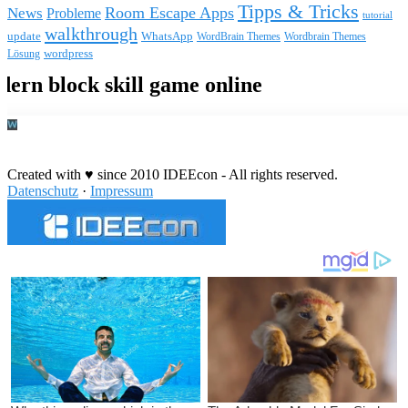
Tipps & Tricks
Room Escape Apps
News
Probleme
tutorial
walkthrough
update
WhatsApp
WordBrain Themes
Wordbrain Themes
wordpress
Lösung
Durchführung eines IT Projekts
Created with ♥ since 2010 IDEEcon - All rights reserved.
Datenschutz
·
Impressum