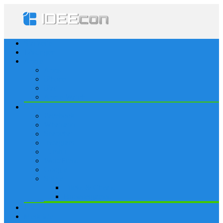
Startseite
Lösungen
Apple
Apps
iPhone
iPad
Apple Watch
Social
Facebook
Whatsapp
Snapchat
Instagram
Tumblr
WordPress
Google+
Spiele
Tricks & Cheats
Browsergames
Forum
Merkliste