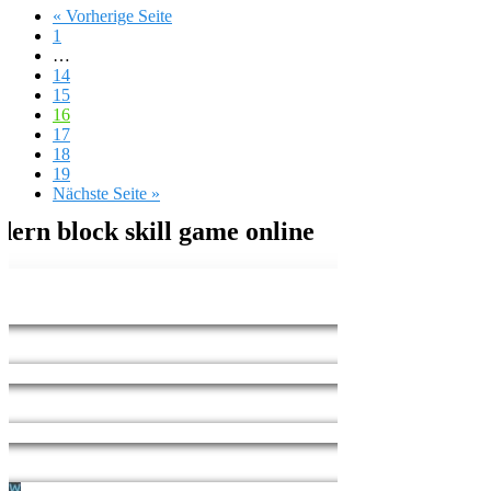
« Vorherige Seite
1
…
14
15
16
17
18
19
Nächste Seite »