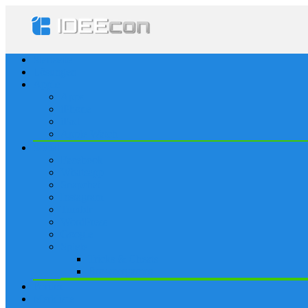
Startseite
Lösungen
Apple
Apps
iPhone
iPad
Apple Watch
Social
Facebook
Whatsapp
Snapchat
Instagram
Tumblr
WordPress
Google+
Spiele
Tricks & Cheats
Browsergames
Forum
Merkliste