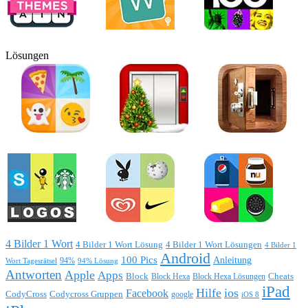
Lösungen
4 Bilder 1 Wort
4 Bilder 1 Wort Lösung
4 Bilder 1 Wort Lösungen
4 Bilder 1
Android
100 Pics
Anleitung
Wort Tagesrätsel
94%
94% Lösung
Antworten
Apple
Apps
Block
Block Hexa
Block Hexa Lösungen
Cheats
iPad
Hilfe
ios
Facebook
CodyCross
Codycross Gruppen
google
iOS 8