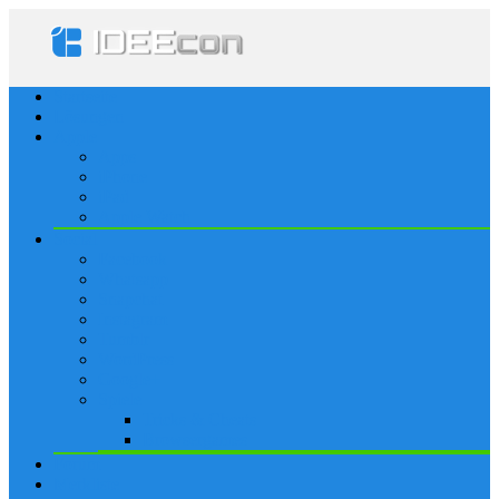
Startseite
Lösungen
Apple
Apps
iPhone
iPad
Apple Watch
Social
Facebook
Whatsapp
Snapchat
Instagram
Tumblr
WordPress
Google+
Spiele
Tricks & Cheats
Browsergames
Forum
Merkliste