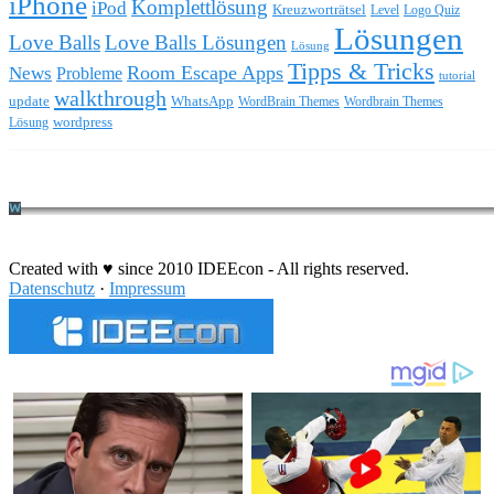
iPhone
Komplettlösung
iPod
Kreuzworträtsel
Level
Logo Quiz
Lösungen
Love Balls
Love Balls Lösungen
Lösung
Tipps & Tricks
Room Escape Apps
News
Probleme
tutorial
walkthrough
update
WhatsApp
WordBrain Themes
Wordbrain Themes
wordpress
Lösung
Durchführung eines IT Projekts
Created with ♥ since 2010 IDEEcon - All rights reserved.
Datenschutz
·
Impressum