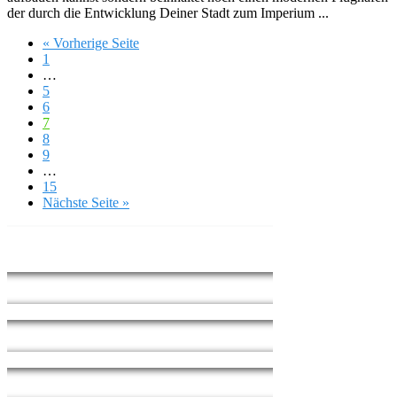
der durch die Entwicklung Deiner Stadt zum Imperium ...
« Vorherige Seite
1
…
5
6
7
8
9
…
15
Nächste Seite »