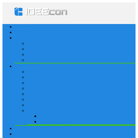
Startseite
Lösungen
Apple
Apps
iPhone
iPad
Apple Watch
Social
Facebook
Whatsapp
Snapchat
Instagram
Tumblr
WordPress
Google+
Spiele
Tricks & Cheats
Browsergames
Forum
Merkliste