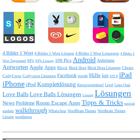
4 Bilder 1 Wort
4 Bilder 1 Wort Lösung
4 Bilder 1 Wort Lösungen
4 Bilder 1
Android
100 Pics
Anleitung
Wort Tagesrätsel
94%
94% Lösung
Antworten
Apple
Apps
Block
Block Hexa
Block Hexa Lösungen
Cheats
iPad
Hilfe
ios
Facebook
CodyCross
Codycross Gruppen
google
iOS 8
iPhone
Komplettlösung
iPod
Kreuzworträtsel
Level
Logo Quiz
Lösungen
Love Balls
Love Balls Lösungen
Lösung
Tipps & Tricks
Room Escape Apps
News
Probleme
tutorial
walkthrough
update
WhatsApp
WordBrain Themes
Wordbrain Themes
wordpress
Lösung