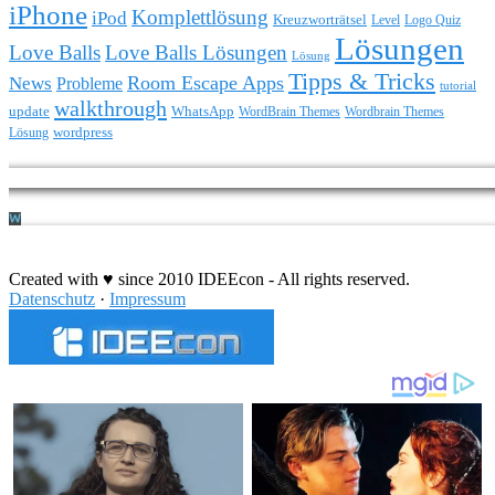
iPhone
Komplettlösung
iPod
Kreuzworträtsel
Level
Logo Quiz
Lösungen
Love Balls
Love Balls Lösungen
Lösung
Tipps & Tricks
Room Escape Apps
News
Probleme
tutorial
walkthrough
update
WhatsApp
WordBrain Themes
Wordbrain Themes
wordpress
Lösung
Durchführung eines IT Projekts
Created with ♥ since 2010 IDEEcon - All rights reserved.
Datenschutz
·
Impressum