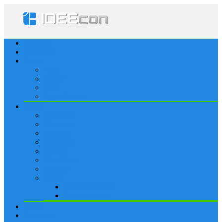
Startseite
Lösungen
Apple
Apps
iPhone
iPad
Apple Watch
Social
Facebook
Whatsapp
Snapchat
Instagram
Tumblr
WordPress
Google+
Spiele
Tricks & Cheats
Browsergames
Forum
Merkliste